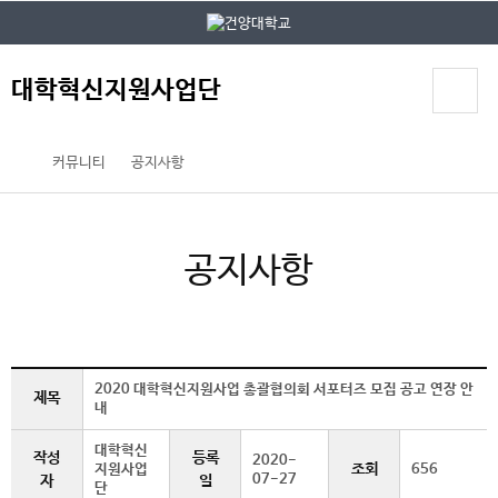
본문 바로가기
대메뉴 바로가기
대학혁신지원사업단
커뮤니티
공지사항
공지사항
2020 대학혁신지원사업 총괄협의회 서포터즈 모집 공고 연장 안
제목
내
대학혁신
작성
등록
2020-
조회
지원사업
656
07-27
자
일
단