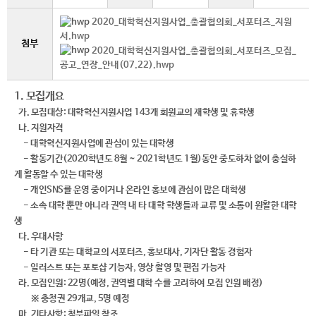
2020_대학혁신지원사업_총괄협의회_서포터즈_지원
서.hwp
첨부
2020_대학혁신지원사업_총괄협의회_서포터즈_모집_
공고_연장_안내(07.22).hwp
1. 모집개요
가. 모집대상: 대학혁신지원사업 143개 회원교의 재학생 및 휴학생
나. 지원자격
- 대학혁신지원사업에 관심이 있는 대학생
- 활동기간(2020학년도 8월 ~ 2021학년도 1월)동안​ 중도하차 없이 충실하
게 활동할 수 있는 대학생
- 개인SNS를 운영 중이거나 온라인 홍보에 관심이 많은 대학생
- 소속 대학 뿐만 아니라 권역 내 타 대학 학생들과 교류 및 소통이 원활한 대학
생​
다. 우대사항
- 타 기관 또는 대학교의 서포터즈, 홍보대사, 기자단 활동 경험자
- 일러스트 또는 포토샵 기능자, 영상 촬영 및 편집 가능자
라. 모집인원: 22명(예정, 권역별 대학 수를 고려하여 모집 인원 배정)
※ 충청권 29개교, 5명 예정
​마. 기타사항:
첨부파일 참조