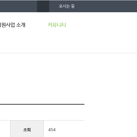
사
오시는 길
이
트
맵
원사업 소개
커뮤니티
 전략
공지사항
자료실
사업단 소식
조회
454