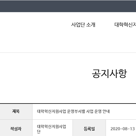
사업단 소개
대학혁신지
인사말
대학혁신
사업단 조직도
추진 전략
오시는 길
성과지표
공지사항
제목
대학혁신지원사업 운영부서별 사업 운영 안내
대학혁신지원사업
작성자
등록일
2020-08-13
단